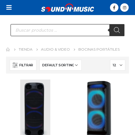
Búsqueda
de
productos
TIENDA
AUDIO & VIDEO
BOCINAS PORTÁTILES
FILTRAR