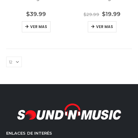
$
39.99
$
19.99
$
29.99
VER MAS
VER MAS
Canon -
Canon -
Impresora
Impresora
Inalambrica -
Inalambrica -
Multifuncional
Multifuncional
$
57.99
$
57.99
3 en 1
3 en 1
Sankey -
Sankey -
Bocina Portatil
Bocina Portatil
- 6.5" x2 -
- 6.5" x2 -
Bateria
Bateria
$
79.99
$
79.99
Recargable -
Recargable -
Bluetooth -
Bluetooth -
Sankey -
Sankey -
FM - Luz Led
FM - Luz Led
Abanico 3en1
Abanico 3en1
18" -
18" -
Mesa/Piso/Pared
Mesa/Piso/Pared
$
39.99
$
39.99
- Negro
- Negro
ENLACES DE INTERÉS