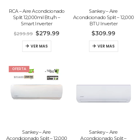
RCA – Aire Acondicionado
Sankey – Aire
Split 12,000mil Btu/h –
Acondicionado Split – 12,000
Smart Inverter
BTU Inverter
$
279.99
$
309.99
$
299.99
VER MAS
VER MAS
OFERTA
Canon -
Canon -
Sankey – Aire
Sankey – Aire
Impresora
Impresora
Acondicionado Split – 12,000
Acondicionado Split –