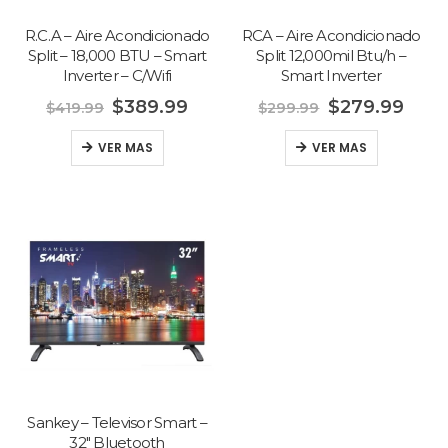
R.C.A – Aire Acondicionado
RCA – Aire Acondicionado
Split – 18,000 BTU – Smart
Split 12,000mil Btu/h –
Inverter – C/Wifi
Smart Inverter
$
389.99
$
279.99
$
419.99
$
299.99
VER MAS
VER MAS
Canon -
Canon -
Sankey – Televisor Smart –
Impresora
Impresora
32″ Bluetooth