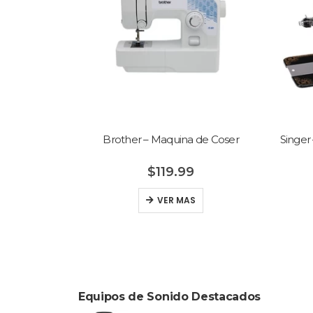
 Maquina de Coser
Singer – Máquina de Coser (Manual) –
Con Maletín
$
119.99
$
154.99
$
159.99
VER MAS
VER MAS
Equipos de Sonido Destacados