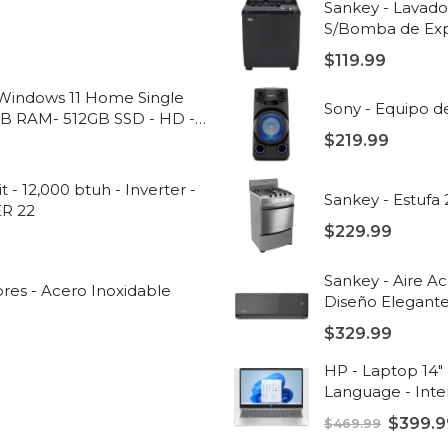
Sankey - Lavado
S/Bomba de Exp
$
119.99
- Windows 11 Home Single
Sony - Equipo de
GB RAM- 512GB SSD - HD -
$
219.99
 - 12,000 btuh - Inverter -
Sankey - Estufa
ER 22
$
229.99
Sankey - Aire Ac
res - Acero Inoxidable
Diseño Elegante
$
329.99
HP - Laptop 14"
Language - Inte
Plateado natura
$
399.9
$
469.99