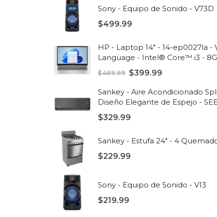
Sony - Equipo de Sonido - V73D
$
499.99
HP - Laptop 14" - 14-ep0027la 
Language - Intel® Core™ i3 - 8
Plateado natural
$
399.99
$
469.99
Sankey - Aire Acondicionado Split
Diseño Elegante de Espejo - SE
$
329.99
Sankey - Estufa 24" - 4 Quemado
$
229.99
Sony - Equipo de Sonido - V13
$
219.99