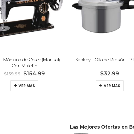
Sankey – Olla de Presión – 7 Litros
Sankey – Estufa –
$
32.99
$
34.
VER MAS
VER 
Las Mejores Ofertas en B