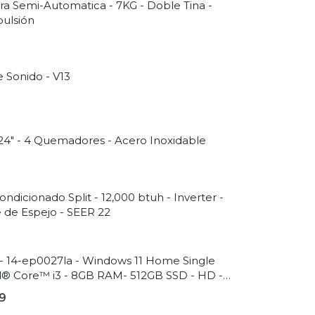
ra Semi-Automatica - 7KG - Doble Tina -
ulsión
 Sonido - V13
 24" - 4 Quemadores - Acero Inoxidable
ondicionado Split - 12,000 btuh - Inverter -
 de Espejo - SEER 22
 - 14-ep0027la - Windows 11 Home Single
l® Core™ i3 - 8GB RAM- 512GB SSD - HD -
l
9