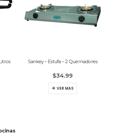
 2 Quemadores
Oster – Olla Arrocera – 1.8 Litros
99
$
39.99
MAS
VER MAS
ocinas