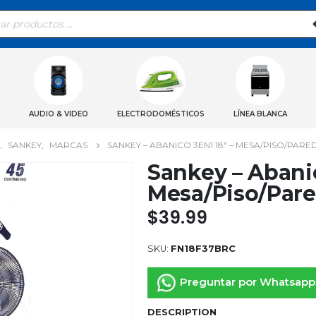
eda
ctos
AUDIO & VIDEO
ELECTRODOMÉSTICOS
LÍNEA BLANCA
,
SANKEY
,
MARCAS
SANKEY – ABANICO 3EN1 18″ – MESA/PISO/PARE
Sankey – Abanic
Mesa/Piso/Pare
$
39.99
SKU:
FN18F37BRC
Preguntar por Whatsapp
DESCRIPTION